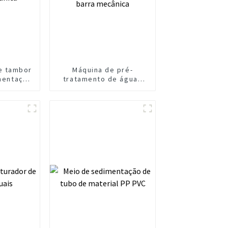
de tambor
Máquina de pré-
imentação
tratamento de águas
ânica
residuais automáticas
com tela de barra
mecânica