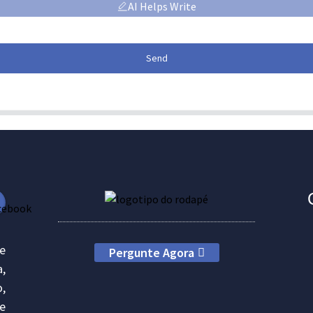
AI Helps Write
Send
e
Pergunte Agora
a,
o,
e