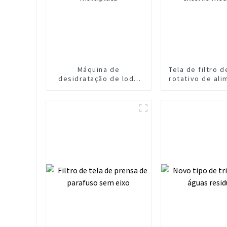
Máquina de
Tela de filtro 
desidratação de lodo
rotativo de al
com prensa de
externa mec
parafuso multiplaca