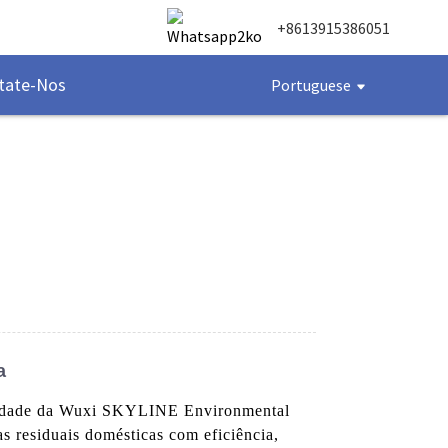
+8613915386051
tate-Nos
Portuguese
a
ualidade da Wuxi SKYLINE Environmental
as residuais domésticas com eficiência,