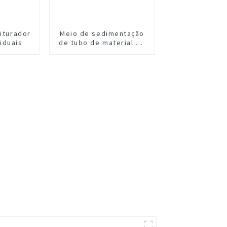
riturador
Meio de sedimentação
iduais
de tubo de material PP
PVC