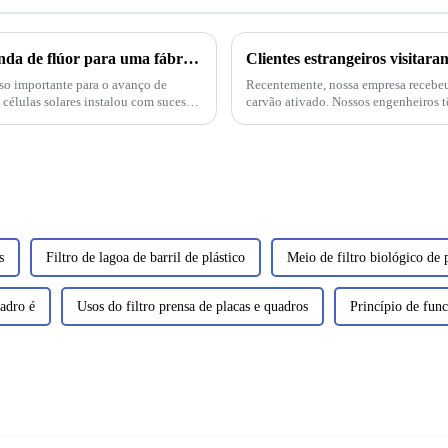
Instalamos nosso sistema de remoção profunda de flúor para uma fábrica de wafers solares/células solares
Clientes estrangeiros visitara
sso importante para o avanço de
Recentemente, nossa empresa recebeu p
e células solares instalou com sucesso
carvão ativado. Nossos engenheiros t
para finalizar o projeto e garantir que 
s
Filtro de lagoa de barril de plástico
Meio de filtro biológico de 
uadro é
Usos do filtro prensa de placas e quadros
Princípio de func