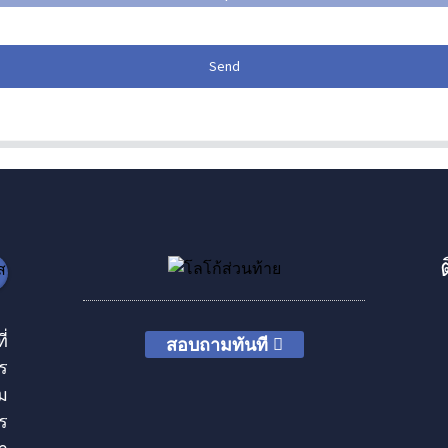
Send
่
สอบถามทันที
ร
ม
ร