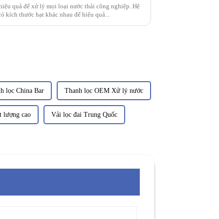
 hiệu quả để xử lý mọi loại nước thải công nghiệp. Hệ
có kích thước hạt khác nhau để hiệu quả...
h lọc China Bar
Thanh lọc OEM Xử lý nước
t lượng cao
Vải lọc đai Trung Quốc