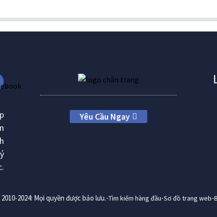
ệp
Yêu Cầu Ngay
ản
nh
lý
.
2010-2024: Mọi quyền được bảo lưu.-
-
-
Tìm kiếm hàng đầu
Sơ đồ trang web