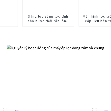
Sàng lọc sàng lọc tĩnh
Màn hình lọc t
cho nước thải rắn lỏng
cấp liệu bên 
tách
học