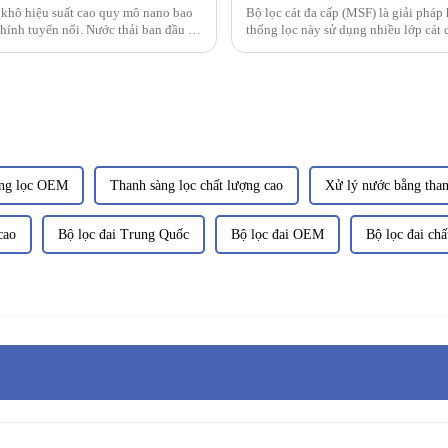
 khô hiệu suất cao quy mô nano bao
Bộ lọc cát đa cấp (MSF) là giải pháp
ính tuyển nổi. Nước thải ban đầu đi
thống lọc này sử dụng nhiều lớp cát 
àng lọc OEM
Thanh sàng lọc chất lượng cao
Xử lý nước bằng than
cao
Bộ lọc đai Trung Quốc
Bộ lọc đai OEM
Bộ lọc đai chấ