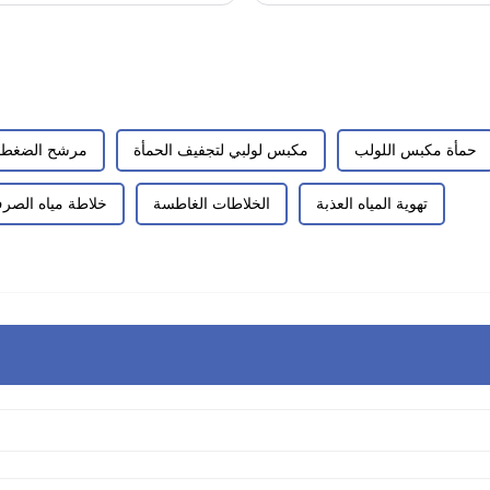
حمأة مكبس اللولب
مكبس لولبي لتجفيف الحمأة
مرشح الضغط ا
تهوية المياه العذبة
الخلاطات الغاطسة
خلاطة مياه الصر