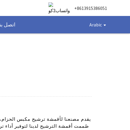
+8613915386051
اتصل بنا
Arabic
يقدم مصنعنا لأقمشة ترشيح مكبس الحزام، 
صُممت أقمشة الترشيح لدينا لتوفير أداء ت