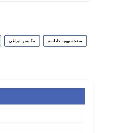
مضخة تهوية غاطسة
مكابس البراغي