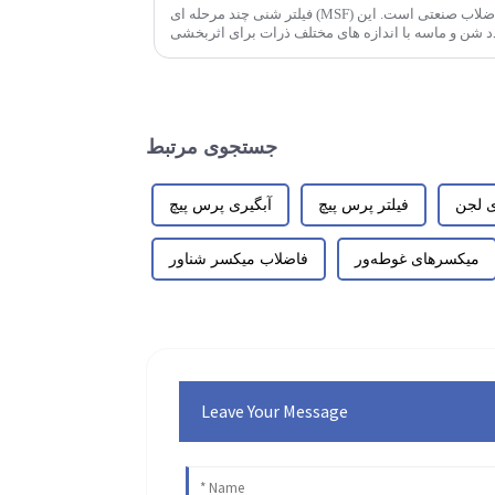
فیلتر شنی چند مرحله ای (MSF) یک راه حل موثر برای تصفیه انواع فاضلاب صنعتی است. این
دد شن و ماسه با اندازه های مختلف ذرات برای اثربخشی
استفاده می کند.
جستجوی مرتبط
ی لجن
فیلتر پرس پیچ
آبگیری پرس پیچ
میکسرهای غوطه‌ور
فاضلاب میکسر شناور
Leave Your Message