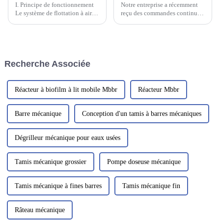
I. Principe de fonctionnement
Notre entreprise a récemment
Le système de flottation à air
reçu des commandes continues
sec nanométrique à haute
de filtres à sable et de filtres à
efficacité est composé d'une
charbon actif. Nos ingénieurs
zone de réaction de floculation
ont travaillé en étroite
mixte et d'un corps de
collaboration avec le client
flottation principal. Les eaux
pour finaliser la conception et
Recherche Associée
usées pénètrent initialement
garantir que tous les...
dans la zone de floculation
mixte.
Réacteur à biofilm à lit mobile Mbbr
Réacteur Mbbr
Barre mécanique
Conception d'un tamis à barres mécaniques
Dégrilleur mécanique pour eaux usées
Tamis mécanique grossier
Pompe doseuse mécanique
Tamis mécanique à fines barres
Tamis mécanique fin
Râteau mécanique