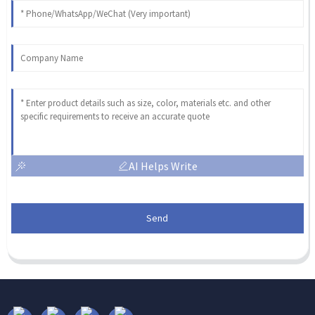
AI Helps Write
Send