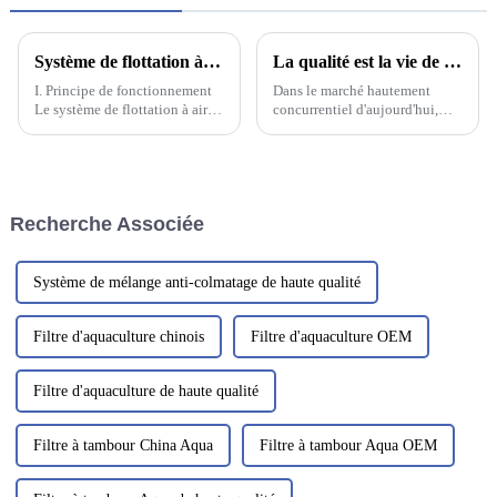
Système de flottation à air sec à l'échelle nanométrique à haute efficacité
La qualité est la vie de l'usine, un bon service après-vente est le plus important
I. Principe de fonctionnement
Dans le marché hautement
Le système de flottation à air
concurrentiel d'aujourd'hui,
sec nanométrique à haute
l'importance de la qualité est
efficacité est composé d'une
primordiale. Pour toute
zone de réaction de floculation
entreprise manufacturière, la
mixte et d'un corps de
qualité est plus qu'un simple
flottation principal. Les eaux
objectif ; c'est l'essence même
Recherche Associée
usées pénètrent initialement
de son existence.
dans la zone de floculation
mixte.
Système de mélange anti-colmatage de haute qualité
Filtre d'aquaculture chinois
Filtre d'aquaculture OEM
Filtre d'aquaculture de haute qualité
Filtre à tambour China Aqua
Filtre à tambour Aqua OEM