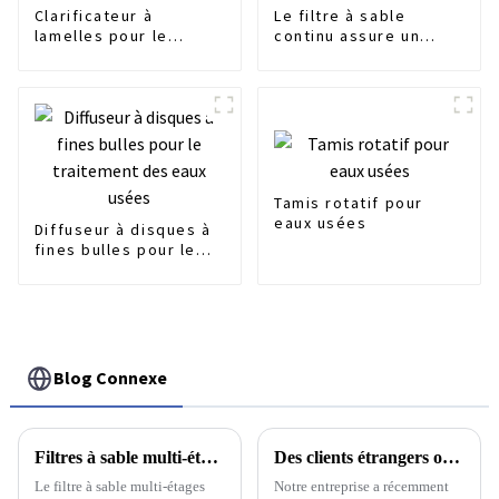
Clarificateur à
Le filtre à sable
lamelles pour le
continu assure un
traitement des eaux
nettoyage efficace
usées
des effluents
Tamis rotatif pour
eaux usées
Diffuseur à disques à
fines bulles pour le
traitement des eaux
usées
Blog Connexe
Filtres à sable multi-étages : adaptés à différents traitements des eaux usées industrielles
Des clients étrangers ont visité notre usine
Le filtre à sable multi-étages
Notre entreprise a récemment