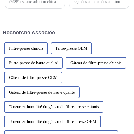
(MSF) est une solution efficace
reçu des commandes continues
pour traiter tous types d'eaux
de filtres à sable et de filtres à
usées industrielles. Ce système
charbon actif. Nos ingénieurs
de filtration utilise plusieurs
ont travaillé en étroite
couches de sable de différentes
collaboration avec le client
granulométries pour…
pour finaliser la conception et
Recherche Associée
garantir que tous les...
Filtre-presse chinois
Filtre-presse OEM
Filtre-presse de haute qualité
Gâteau de filtre-presse chinois
Gâteau de filtre-presse OEM
Gâteau de filtre-presse de haute qualité
Teneur en humidité du gâteau de filtre-presse chinois
Teneur en humidité du gâteau de filtre-presse OEM