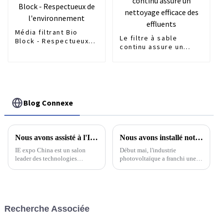
Média filtrant Bio
Le filtre à sable
Block - Respectueux
continu assure un
de l'environnement
nettoyage efficace
des effluents
Blog Connexe
Nous avons assisté à l'IE EXPO à Shanghai
Nous avons installé notre système d'élimination en profondeur du fluorure pour une usine de plaquettes solaires/cellules solaires
IE expo China est un salon
Début mai, l'industrie
leader des technologies
photovoltaïque a franchi une
environnementales en Asie et
étape importante vers des
le deuxième plus grand au
pratiques durables. Une usine
monde, juste derrière l'IFAT
nationale de plaquettes et de
Munich en Allemagne. IE expo
cellules solaires a installé avec
China 2023 est le plus grand
succès la technologie de pointe
Recherche Associée
salon...
DeepFlow.