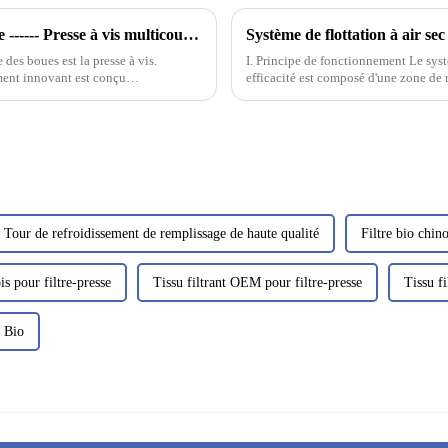
Présentation de la machine la plus populaire ------ Presse à vis multicouche pour boues
Système de flottation à air sec
 des boues est la presse à vis.
I. Principe de fonctionnement Le syst
ement innovant est conçu…
efficacité est composé d'une zone de 
flottation principal. Les eaux usées p
mixte.
Tour de refroidissement de remplissage de haute qualité
Filtre bio chino
is pour filtre-presse
Tissu filtrant OEM pour filtre-presse
Tissu fi
 Bio