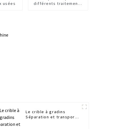
x usées
différents traitements
biologiques de l'eau
Le crible à gradins
Séparation et transport
rentables des criblures