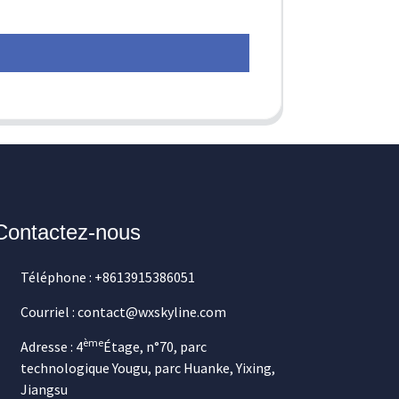
Contactez-nous
Téléphone : +8613915386051
Courriel : contact@wxskyline.com
ème
Adresse : 4
Étage, n°70, parc
technologique Yougu, parc Huanke, Yixing,
Jiangsu