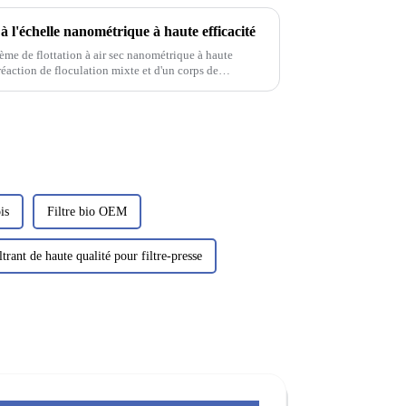
 à l'échelle nanométrique à haute efficacité
ème de flottation à air sec nanométrique à haute
réaction de floculation mixte et d'un corps de
énètrent initialement dans la zone de floculation
is
Filtre bio OEM
ltrant de haute qualité pour filtre-presse