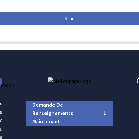
Send
se
Demande De
la
Renseignements
le
Maintenant
du
a