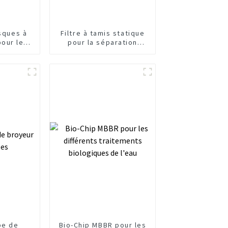
isques à
Filtre à tamis statique
pour le
pour la séparation
es eaux
solide-liquide des eaux
usées
pe de
Bio-Chip MBBR pour les