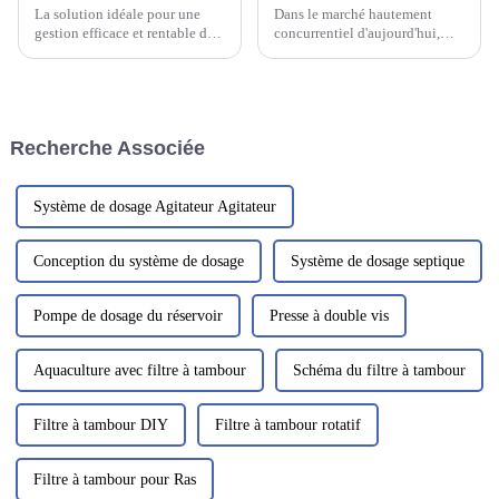
La solution idéale pour une
Dans le marché hautement
gestion efficace et rentable des
concurrentiel d'aujourd'hui,
boues est la presse à vis.
l'importance de la qualité est
Machine la plus populaire de
primordiale. Pour toute
sa catégorie, cet équipement
entreprise manufacturière, la
innovant est conçu…
qualité est plus qu'un simple
objectif ; c'est l'essence même
Recherche Associée
de son existence.
Système de dosage Agitateur Agitateur
Conception du système de dosage
Système de dosage septique
Pompe de dosage du réservoir
Presse à double vis
Aquaculture avec filtre à tambour
Schéma du filtre à tambour
Filtre à tambour DIY
Filtre à tambour rotatif
Filtre à tambour pour Ras