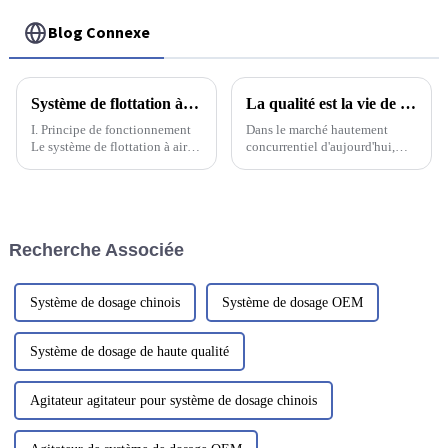
Blog Connexe
Système de flottation à air sec à l'échelle nanométrique à haute efficacité
La qualité est la vie de l'usine, un bon service après-vente est le plus important
I. Principe de fonctionnement
Dans le marché hautement
Le système de flottation à air
concurrentiel d'aujourd'hui,
sec nanométrique à haute
l'importance de la qualité est
efficacité est composé d'une
primordiale. Pour toute
zone de réaction de floculation
entreprise manufacturière, la
mixte et d'un corps de
qualité est plus qu'un simple
flottation principal. Les eaux
objectif ; c'est l'essence même
Recherche Associée
usées pénètrent initialement
de son existence.
dans la zone de floculation
mixte.
Système de dosage chinois
Système de dosage OEM
Système de dosage de haute qualité
Agitateur agitateur pour système de dosage chinois