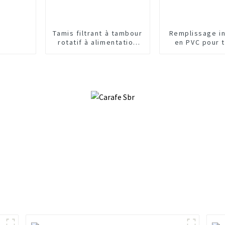
Tamis filtrant à tambour
Remplissage in
rotatif à alimentation
en PVC pour 
interne mécanique
refroidiss