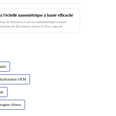
 à l'échelle nanométrique à haute efficacité
ème de flottation à air sec nanométrique à haute
réaction de floculation mixte et d'un corps de
énètrent initialement dans la zone de floculation
alité
déshydratation OEM
ine
phragme chinois