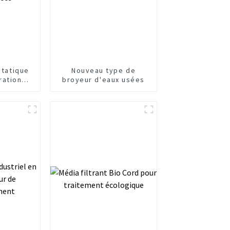
statique
Nouveau type de
ration
broyeur d'eaux usées
 des eaux