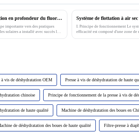
Nous avons installé notre système d'élimination en profondeur du fluorure pour une usine de plaquettes solaires/cellules solaires
Système de flottation à air sec
ape importante vers des pratiques
I. Principe de fonctionnement Le syst
es solaires a installé avec succès la
efficacité est composé d'une zone de 
flottation principal. Les eaux usées p
mixte.
e à vis de déshydratation OEM
Presse à vis de déshydratation de haute qu
hydratation chinoise
Principe de fonctionnement de la presse à vis de 
hydratation de haute qualité
Machine de déshydratation des boues en Ch
achine de déshydratation des boues de haute qualité
Filtre-presse à dia