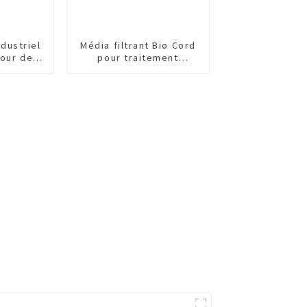
dustriel
Média filtrant Bio Cord
tour de
pour traitement
ement
écologique