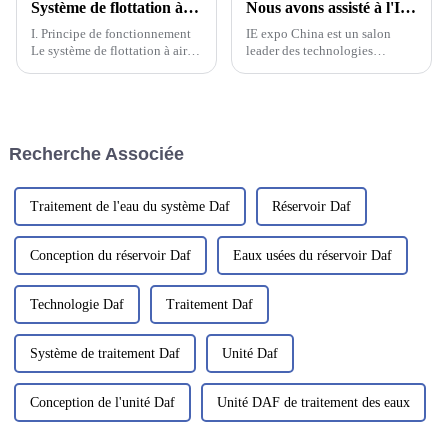
Système de flottation à air sec à l'échelle nanométrique à haute efficacité
Nous avons assisté à l'IE EXPO à Shanghai
I. Principe de fonctionnement
IE expo China est un salon
Le système de flottation à air
leader des technologies
sec nanométrique à haute
environnementales en Asie et
efficacité est composé d'une
le deuxième plus grand au
zone de réaction de floculation
monde, juste derrière l'IFAT
mixte et d'un corps de
Munich en Allemagne. IE expo
flottation principal. Les eaux
China 2023 est le plus grand
Recherche Associée
usées pénètrent initialement
salon...
dans la zone de floculation
mixte.
Traitement de l'eau du système Daf
Réservoir Daf
Conception du réservoir Daf
Eaux usées du réservoir Daf
Technologie Daf
Traitement Daf
Système de traitement Daf
Unité Daf
Conception de l'unité Daf
Unité DAF de traitement des eaux