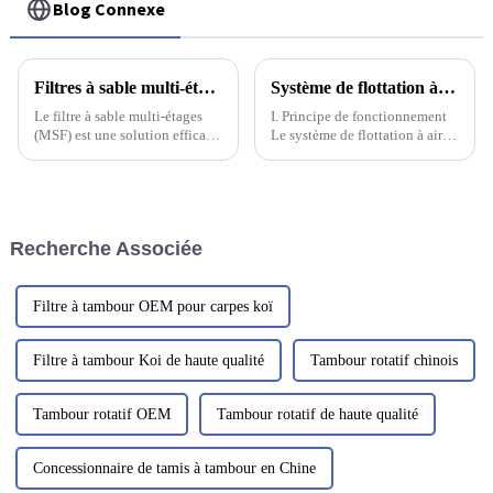
Blog Connexe
Filtres à sable multi-étages : adaptés à différents traitements des eaux usées industrielles
Système de flottation à air sec à l'échelle nanométrique à haute efficacité
Le filtre à sable multi-étages
I. Principe de fonctionnement
(MSF) est une solution efficace
Le système de flottation à air
pour traiter tous types d'eaux
sec nanométrique à haute
usées industrielles. Ce système
efficacité est composé d'une
de filtration utilise plusieurs
zone de réaction de floculation
couches de sable de différentes
mixte et d'un corps de
granulométries pour…
flottation principal. Les eaux
Recherche Associée
usées pénètrent initialement
dans la zone de floculation
mixte.
Filtre à tambour OEM pour carpes koï
Filtre à tambour Koi de haute qualité
Tambour rotatif chinois
Tambour rotatif OEM
Tambour rotatif de haute qualité
Concessionnaire de tamis à tambour en Chine