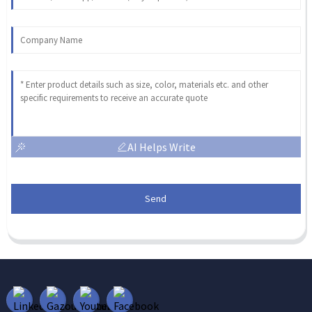
AI Helps Write
Send