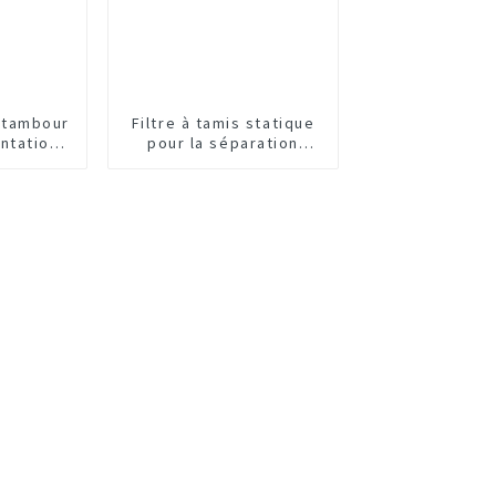
à tambour
Filtre à tamis statique
entation
pour la séparation
anique
solide-liquide des eaux
usées