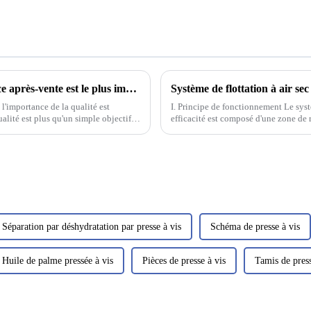
La qualité est la vie de l'usine, un bon service après-vente est le plus important
Système de flottation à air sec
l'importance de la qualité est
I. Principe de fonctionnement Le syst
alité est plus qu'un simple objectif ;
efficacité est composé d'une zone de 
flottation principal. Les eaux usées p
mixte.
Séparation par déshydratation par presse à vis
Schéma de presse à vis
Huile de palme pressée à vis
Pièces de presse à vis
Tamis de press