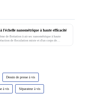
 à l'échelle nanométrique à haute efficacité
ème de flottation à air sec nanométrique à haute
réaction de floculation mixte et d'un corps de
énètrent initialement dans la zone de floculation
Dessin de presse à vis
e à vis
Séparateur à vis