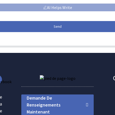
AI Helps Write
Send
se
Demande De
la
Renseignements
le
Maintenant