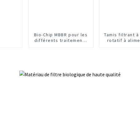
Bio-Chip MBBR pour les
Tamis filtrant 
différents traitements
rotatif à alim
biologiques de l'eau
externe méc