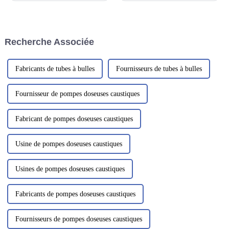
efficacité est composé d'une
primordiale. Pour toute
zone de réaction de floculation
entreprise manufacturière, la
mixte et d'un corps de
qualité est plus qu'un simple
flottation principal. Les eaux
objectif ; c'est l'essence même
Recherche Associée
usées pénètrent initialement
de son existence.
dans la zone de floculation
mixte.
Fabricants de tubes à bulles
Fournisseurs de tubes à bulles
Fournisseur de pompes doseuses caustiques
Fabricant de pompes doseuses caustiques
Usine de pompes doseuses caustiques
Usines de pompes doseuses caustiques
Fabricants de pompes doseuses caustiques
Fournisseurs de pompes doseuses caustiques