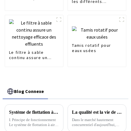
les différents
de l'environnement
traitements
biologiques de l'eau
Tamis rotatif pour
eaux usées
Le filtre à sable
continu assure un
nettoyage efficace
des effluents
Blog Connexe
Système de flottation à air sec à l'échelle nanométrique à haute efficacité
La qualité est la vie de l'usine, un bon service après-vente est le plus important
I. Principe de fonctionnement
Dans le marché hautement
Le système de flottation à air
concurrentiel d'aujourd'hui,
sec nanométrique à haute
l'importance de la qualité est