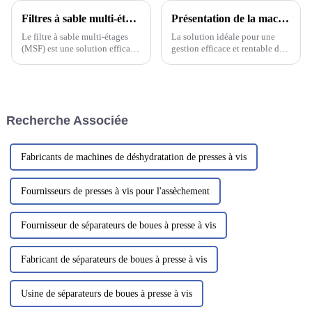
Filtres à sable multi-étages : adaptés à différents traitements des eaux usées industrielles
Présentation de la machine la plus populaire ------ Presse à vis multicouche pour boues
Le filtre à sable multi-étages
La solution idéale pour une
(MSF) est une solution efficace
gestion efficace et rentable des
pour traiter tous types d'eaux
boues est la presse à vis.
usées industrielles. Ce système
Machine la plus populaire de
de filtration utilise plusieurs
sa catégorie, cet équipement
couches de sable de différentes
innovant est conçu…
granulométries pour…
Recherche Associée
Fabricants de machines de déshydratation de presses à vis
Fournisseurs de presses à vis pour l'assèchement
Fournisseur de séparateurs de boues à presse à vis
Fabricant de séparateurs de boues à presse à vis
Usine de séparateurs de boues à presse à vis