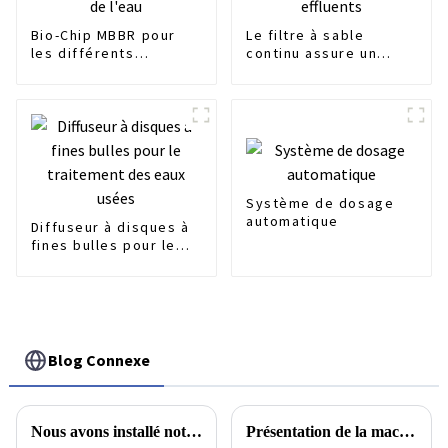
Bio-Chip MBBR pour
Le filtre à sable
les différents
continu assure un
traitements
nettoyage efficace
biologiques de l'eau
des effluents
Système de dosage
automatique
Diffuseur à disques à
fines bulles pour le
traitement des eaux
usées
Blog Connexe
Nous avons installé notre système d'élimination en profondeur du fluorure pour une usine de plaquettes solaires/cellules solaires
Présentation de la machine la plus populaire ------ Presse à vis multicouche pour boues