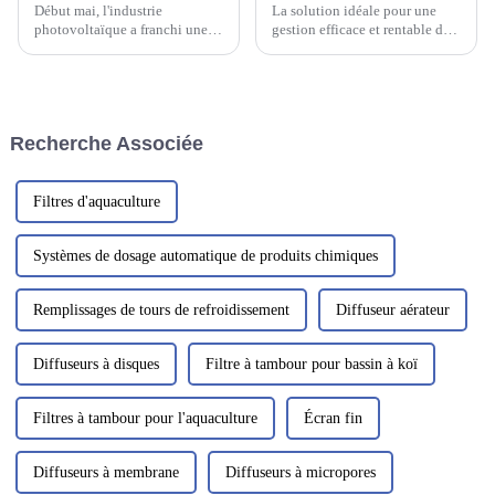
Début mai, l'industrie
La solution idéale pour une
photovoltaïque a franchi une
gestion efficace et rentable des
étape importante vers des
boues est la presse à vis.
pratiques durables. Une usine
Machine la plus populaire de
nationale de plaquettes et de
sa catégorie, cet équipement
cellules solaires a installé avec
innovant est conçu…
succès la technologie de pointe
Recherche Associée
DeepFlow.
Filtres d'aquaculture
Systèmes de dosage automatique de produits chimiques
Remplissages de tours de refroidissement
Diffuseur aérateur
Diffuseurs à disques
Filtre à tambour pour bassin à koï
Filtres à tambour pour l'aquaculture
Écran fin
Diffuseurs à membrane
Diffuseurs à micropores