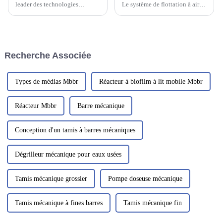
leader des technologies
Le système de flottation à air
environnementales en Asie et
sec nanométrique à haute
le deuxième plus grand au
efficacité est composé d'une
monde, juste derrière l'IFAT
zone de réaction de floculation
Munich en Allemagne. IE expo
mixte et d'un corps de
China 2023 est le plus grand
flottation principal. Les eaux
Recherche Associée
salon...
usées pénètrent initialement
dans la zone de floculation
mixte.
Types de médias Mbbr
Réacteur à biofilm à lit mobile Mbbr
Réacteur Mbbr
Barre mécanique
Conception d'un tamis à barres mécaniques
Dégrilleur mécanique pour eaux usées
Tamis mécanique grossier
Pompe doseuse mécanique
Tamis mécanique à fines barres
Tamis mécanique fin