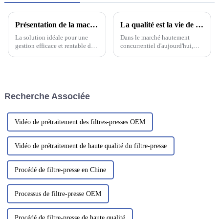
Présentation de la machine la plus populaire ------ Presse à vis multicouche pour boues
La qualité est la vie de l'usine, un bon service après-vente est le plus important
La solution idéale pour une
Dans le marché hautement
gestion efficace et rentable des
concurrentiel d'aujourd'hui,
boues est la presse à vis.
l'importance de la qualité est
Machine la plus populaire de
primordiale. Pour toute
sa catégorie, cet équipement
entreprise manufacturière, la
innovant est conçu…
qualité est plus qu'un simple
objectif ; c'est l'essence même
Recherche Associée
de son existence.
Vidéo de prétraitement des filtres-presses OEM
Vidéo de prétraitement de haute qualité du filtre-presse
Procédé de filtre-presse en Chine
Processus de filtre-presse OEM
Procédé de filtre-presse de haute qualité