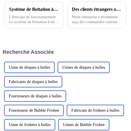
Système de flottation à air sec à l'échelle nanométrique à haute efficacité
Des clients étrangers ont visité notre usine
I. Principe de fonctionnement
Notre entreprise a récemment
Le système de flottation à air
reçu des commandes continues
sec nanométrique à haute
de filtres à sable et de filtres à
efficacité est composé d'une
charbon actif. Nos ingénieurs
zone de réaction de floculation
ont travaillé en étroite
mixte et d'un corps de
collaboration avec le client
flottation principal. Les eaux
pour finaliser la conception et
Recherche Associée
usées pénètrent initialement
garantir que tous les...
dans la zone de floculation
mixte.
Usine de disques à bulles
Usines de disques à bulles
Fabricants de disques à bulles
Fournisseurs de disques à bulles
Fournisseur de Bubble Frisbee
Fabricant de frisbees à bulles
Usine de frisbees à bulles
Usines de Bubble Frisbee