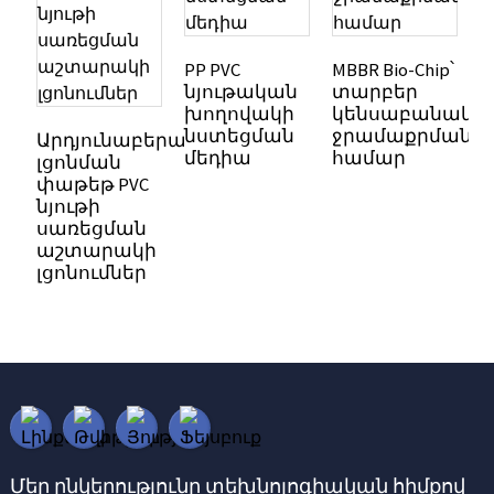
PP PVC
MBBR Bio-Chip՝
նյութական
տարբեր
K
խողովակի
կենսաբանակա
շ
նստեցման
ջրամաքրման
Արդյունաբերական
շ
մեդիա
համար
լցոնման
բ
փաթեթ PVC
ռ
նյութի
M
սառեցման
աշտարակի
լցոնումներ
Մեր ընկերությունը տեխնոլոգիական հիմքով