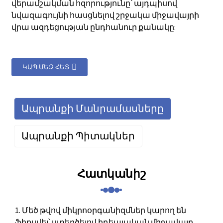
վերամշակման հզորությունը՝ այդպիսով
նվազագույնի հասցնելով շրջակա միջավայրի
վրա ազդեցության ընդհանուր քանակը:
ԿԱՊ ՄԵԶ ՀԵՏ
Ապրանքի Մանրամասները
Ապրանքի Պիտակներ
Հատկանիշ
1. Մեծ թվով միկրոօրգանիզմներ կարող են
ֆիքսվել՝ ստեղծելով իդեալական միջավայր,