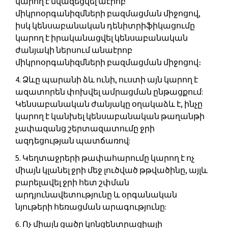
կարող է նվազեցվել աէրոբ
միկրոօրգանիզմների բազմացման միջոցով,
իսկ կենսաբանական դենիտրիֆիկացումը
կարող է իրականացվել կենսաբանական
ժանյակի ներսում անաէրոբ
միկրոօրգանիզմների բազմացման միջոցով։
4. Ձևը պարանի ձև ունի, ուստի այն կարող է
ազատորեն փոխվել ամրացման ընթացքում:
Կենսաբանական ժանյակը օղակաձև է, ինչը
կարող է կանխել կենսաբանական թաղանթի
չափազանց շերտազատումը ջրի
ազդեցության պատճառով:
5. Կեղտաջրերի թափահարումը կարող է ոչ
միայն կլանել ջրի մեջ լուծված թթվածինը, այլև
բարելավել ջրի հետ շփման
արդյունավետությունը և օրգանական
նյութերի հեռացման արագությունը:
6. Ոչ միայն ցածր կոնցենտրացիայի