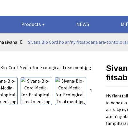
Products
NEWS
Mif
na sivana
Sivana Bio Cord ho an'ny fitsaboana ara-tontolo ia
Sivan
Loading...
Loading...
fitsa
Ny fiantrai
iainana di
ateraky ny
amin'ny alà
fampiharan