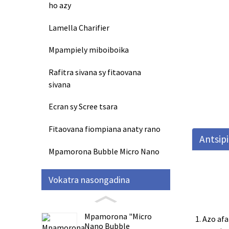
ho azy
Lamella Charifier
Mpampiely miboiboika
Rafitra sivana sy fitaovana
sivana
Ecran sy Scree tsara
Fitaovana fiompiana anaty rano
Antsip
Mpamorona Bubble Micro Nano
Vokatra nasongadina
Mpamorona "Micro
1. Azo af
Nano Bubble