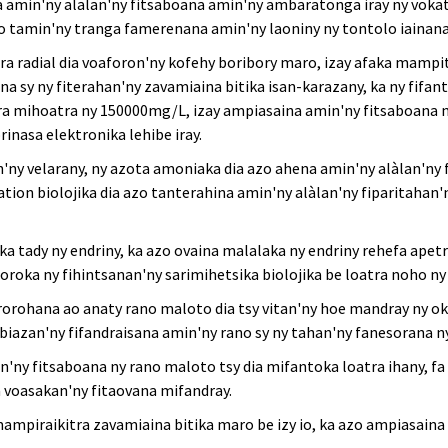
a amin'ny alalan'ny fitsaboana amin'ny ambaratonga iray ny vokatr
 tamin'ny tranga famerenana amin'ny laoniny ny tontolo iainana
itra radial dia voaforon'ny kofehy boribory maro, izay afaka mam
a sy ny fiterahan'ny zavamiaina bitika isan-karazany, ka ny fifan
a mihoatra ny 150000mg/L, izay ampiasaina amin'ny fitsaboana n
rinasa elektronika lehibe iray.
n'ny velarany, ny azota amoniaka dia azo ahena amin'ny alàlan'ny 
cation biolojika dia azo tanterahina amin'ny alàlan'ny fiparitaha
ika tady ny endriny, ka azo ovaina malalaka ny endriny rehefa apetr
oroka ny fihintsanan'ny sarimihetsika biolojika be loatra noho ny 
ororohana ao anaty rano maloto dia tsy vitan'ny hoe mandray ny ok
iazan'ny fifandraisana amin'ny rano sy ny tahan'ny fanesorana ny
in'ny fitsaboana ny rano maloto tsy dia mifantoka loatra ihany, f
 voasakan'ny fitaovana mifandray.
mampiraikitra zavamiaina bitika maro be izy io, ka azo ampiasaina 