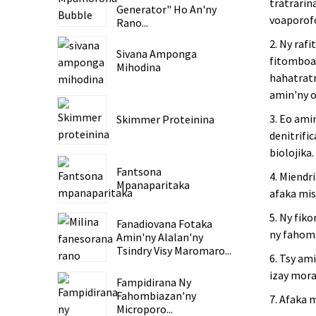
tratrarin
Generator" Ho An'ny
voaporofo
Rano...
2. Ny raf
Sivana Amponga
fitomboan
Mihodina
hahatratr
amin'ny o
3. Eo ami
Skimmer Proteinina
denitrifi
biolojika.
Fantsona
4. Miendr
Mpanaparitaka
afaka mis
5. Ny fik
Fanadiovana Fotaka
ny fahomb
Amin'ny Alalan'ny
Tsindry Visy Maromaro...
6. Tsy am
izay mora
Fampidirana Ny
Fahombiazan'ny
7. Afaka 
Microporo...