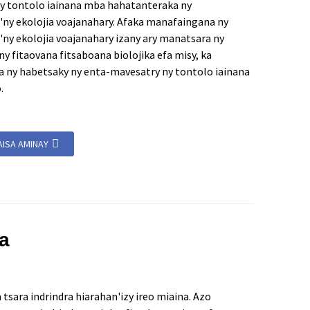
ny tontolo iainana mba hahatanteraka ny
n'ny ekolojia voajanahary. Afaka manafaingana ny
'ny ekolojia voajanahary izany ary manatsara ny
y fitaovana fitsaboana biolojika efa misy, ka
ny habetsaky ny enta-mavesatry ny tontolo iainana
.
AISA AMINAY
a
sara indrindra hiarahan'izy ireo miaina. Azo