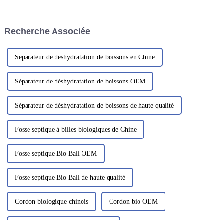
monde, juste derrière l'IFAT
de filtration utilise plusieurs
Munich en Allemagne. IE expo
couches de sable de différentes
China 2023 est le plus grand
granulométries pour…
Recherche Associée
salon...
Séparateur de déshydratation de boissons en Chine
Séparateur de déshydratation de boissons OEM
Séparateur de déshydratation de boissons de haute qualité
Fosse septique à billes biologiques de Chine
Fosse septique Bio Ball OEM
Fosse septique Bio Ball de haute qualité
Cordon biologique chinois
Cordon bio OEM