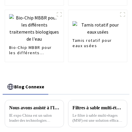
traitement des eaux
usées
Tamis rotatif pour
eaux usées
Bio-Chip MBBR pour
les différents
traitements
biologiques de l'eau
Blog Connexe
Nous avons assisté à l'IE EXPO à Shanghai
Filtres à sable multi-étages : adaptés à différents traitements des eaux usées industrielles
IE expo China est un salon
Le filtre à sable multi-étages
leader des technologies
(MSF) est une solution efficace
environnementales en Asie et
pour traiter tous types d'eaux
le deuxième plus grand au
usées industrielles. Ce système