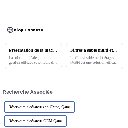
traitement des eaux
usées
Blog Connexe
Présentation de la machine la plus populaire ------ Presse à vis multicouche pour boues
Filtres à sable multi-étages : adaptés à différents traitements des eaux usées industrielles
La solution idéale pour une
Le filtre à sable multi-étages
gestion efficace et rentable des
(MSF) est une solution efficace
boues est la presse à vis.
pour traiter tous types d'eaux
Machine la plus populaire de
usées industrielles. Ce système
sa catégorie, cet équipement
de filtration utilise plusieurs
innovant est conçu…
couches de sable de différentes
granulométries pour…
Recherche Associée
Réservoirs d'aérateurs en Chine, Qatar
Réservoirs d'aérateur OEM Qatar