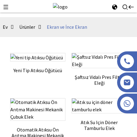
Ev
Ürünler
Ekran ve İnce Ekran
Yeni Tip Atıksu Öğütücü
Şaftsız Vidalı Pres Filtre
Eleği
+86 13915386051
Atık Su Için Döner
Tamburlu Elek
Otomatik Atıksu Ön
Arıtma Makinesi Mekanik