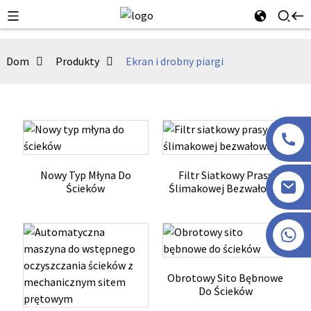
Dom
Produkty
Ekran i drobny piargi
Nowy Typ Młyna Do
Filtr Siatkowy Prasy
Ścieków
Ślimakowej Bezwałowej
+86 13915386051
Obrotowy Sito Bębnowe
Do Ścieków