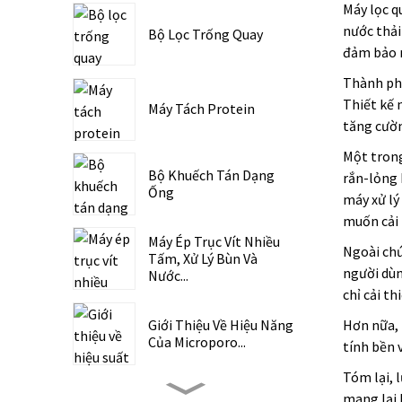
Máy lọc q
nước thải
Bộ Lọc Trống Quay
đảm bảo n
Thành phầ
Thiết kế 
Máy Tách Protein
tăng cườn
Một trong
Bộ Khuếch Tán Dạng
rắn-lỏng 
Ống
máy xử lý
muốn cải 
Máy Ép Trục Vít Nhiều
Ngoài chứ
Tấm, Xử Lý Bùn Và
người dùn
Nước...
chỉ cải t
Giới Thiệu Về Hiệu Năng
Hơn nữa, 
Của Microporo...
tính bền 
Tóm lại, l
Hệ Thống Tuyển Nổi
mang lại 