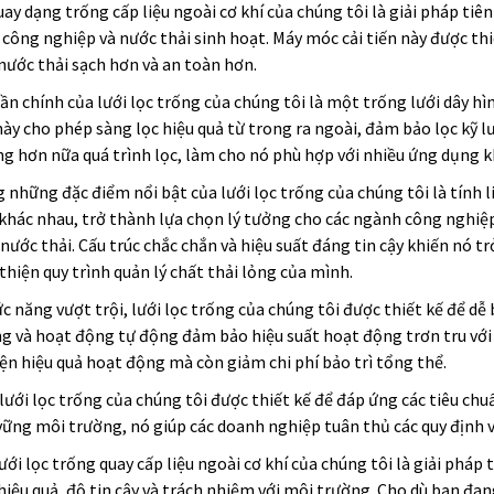
uay dạng trống cấp liệu ngoài cơ khí của chúng tôi là giải pháp tiên
 công nghiệp và nước thải sinh hoạt. Máy móc cải tiến này được thiế
ước thải sạch hơn và an toàn hơn.
n chính của lưới lọc trống của chúng tôi là một trống lưới dây 
này cho phép sàng lọc hiệu quả từ trong ra ngoài, đảm bảo lọc kỹ lư
g hơn nữa quá trình lọc, làm cho nó phù hợp với nhiều ứng dụng k
 những đặc điểm nổi bật của lưới lọc trống của chúng tôi là tính l
khác nhau, trở thành lựa chọn lý tưởng cho các ngành công nghiệ
 nước thải. Cấu trúc chắc chắn và hiệu suất đáng tin cậy khiến nó t
thiện quy trình quản lý chất thải lỏng của mình.
c năng vượt trội, lưới lọc trống của chúng tôi được thiết kế để dễ b
g và hoạt động tự động đảm bảo hiệu suất hoạt động trơn tru với 
hiện hiệu quả hoạt động mà còn giảm chi phí bảo trì tổng thể.
lưới lọc trống của chúng tôi được thiết kế để đáp ứng các tiêu chu
vững môi trường, nó giúp các doanh nghiệp tuân thủ các quy định 
ưới lọc trống quay cấp liệu ngoài cơ khí của chúng tôi là giải pháp 
hiệu quả, độ tin cậy và trách nhiệm với môi trường. Cho dù bạn đa