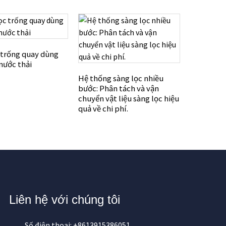
 trống quay dùng
 nước thải
Lưới lọc t
chất rắn v
Hệ thống sàng lọc nhiều
nước thải.
bước: Phân tách và vận
chuyển vật liệu sàng lọc hiệu
quả về chi phí.
Liên hệ với chúng tôi
Số điện thoại: +8613915386051