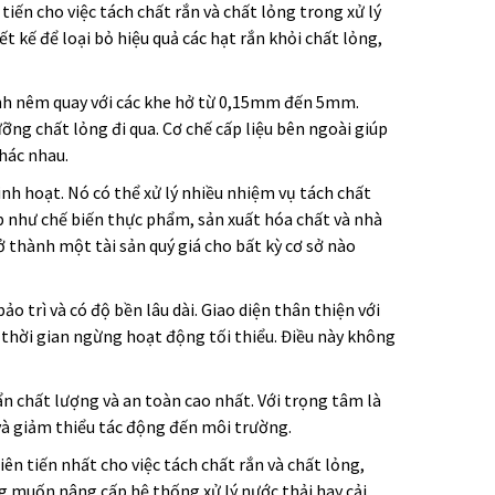
 tiến cho việc tách chất rắn và chất lỏng trong xử lý
t kế để loại bỏ hiệu quả các hạt rắn khỏi chất lỏng,
hình nêm quay với các khe hở từ 0,15mm đến 5mm.
ỡng chất lỏng đi qua. Cơ chế cấp liệu bên ngoài giúp
hác nhau.
inh hoạt. Nó có thể xử lý nhiều nhiệm vụ tách chất
p như chế biến thực phẩm, sản xuất hóa chất và nhà
rở thành một tài sản quý giá cho bất kỳ cơ sở nào
ảo trì và có độ bền lâu dài. Giao diện thân thiện với
thời gian ngừng hoạt động tối thiểu. Điều này không
ẩn chất lượng và an toàn cao nhất. Với trọng tâm là
và giảm thiểu tác động đến môi trường.
tiên tiến nhất cho việc tách chất rắn và chất lỏng,
ng muốn nâng cấp hệ thống xử lý nước thải hay cải