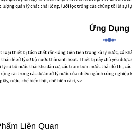
t lượng quản lý chất thải lỏng, lưới lọc trống của chúng tôi là sự
Ứng Dụng
t loại thiết bị tách chất rắn-lỏng tiên tiến trong xử lý nước, có kh
 thải để xử lý sơ bộ nước thải sinh hoạt. Thiết bị này chủ yếu được 
xử lý sơ bộ nước thải khu dân cư, các trạm bơm nước thải đô thị, c
rộng rãi trong các dự án xử lý nước của nhiều ngành công nghiệp 
giấy, rượu, chế biến thịt, chế biến cà ri, v.v.
Phẩm Liên Quan