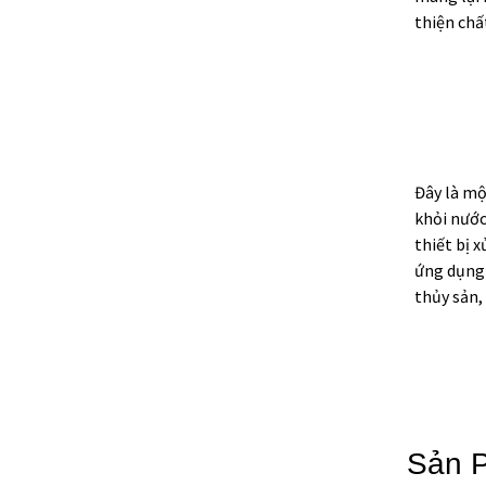
Bằng Khí Hòa Tan (DAF)
thiện chấ
- ...
Hệ Thống Định Lượng
Tự Động
Máy Lắng Lamella Dùng
Đây là mộ
Để Xử Lý Nước Thải...
khỏi nước
thiết bị 
Bộ Khuếch Tán Dạng Đĩa
ứng dụng 
Tạo Bọt Mịn Dùng Cho
thủy sản, 
Nước Thải...
Sản 