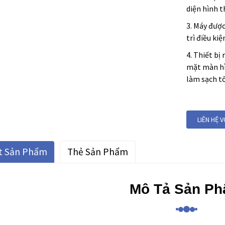
diện hình 
3. Máy được
trì điều ki
4. Thiết bị
mặt màn hìn
làm sạch tố
LIÊN HỆ 
ết Sản Phẩm
Thẻ Sản Phẩm
Mô Tả Sản P