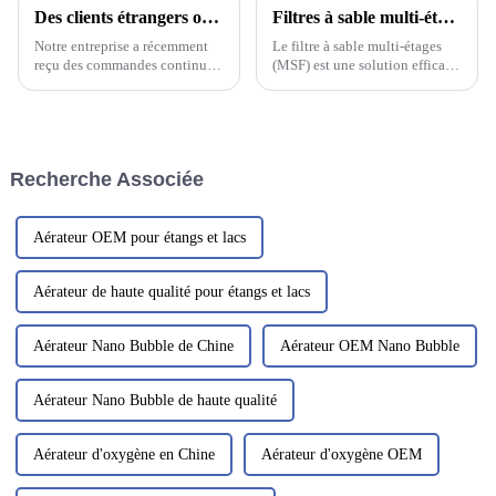
Des clients étrangers ont visité notre usine
Filtres à sable multi-étages : adaptés à différents traitements des eaux usées industrielles
Notre entreprise a récemment
Le filtre à sable multi-étages
reçu des commandes continues
(MSF) est une solution efficace
de filtres à sable et de filtres à
pour traiter tous types d'eaux
charbon actif. Nos ingénieurs
usées industrielles. Ce système
ont travaillé en étroite
de filtration utilise plusieurs
collaboration avec le client
couches de sable de différentes
pour finaliser la conception et
granulométries pour…
Recherche Associée
garantir que tous les...
Aérateur OEM pour étangs et lacs
Aérateur de haute qualité pour étangs et lacs
Aérateur Nano Bubble de Chine
Aérateur OEM Nano Bubble
Aérateur Nano Bubble de haute qualité
Aérateur d'oxygène en Chine
Aérateur d'oxygène OEM