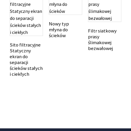
Nowy typ
młyna do
Filtr siatkowy
M
ścieków
prasy
f
ślimakowej
z
Sito filtracyjne
bezwałowej
p
Statyczny
ekran do
separacji
ścieków stałych
i ciekłych